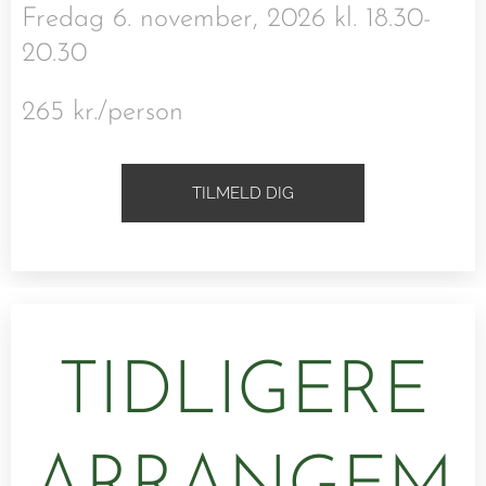
Fredag 6. november, 2026 kl. 18.30-
20.30
265 kr./person
TILMELD DIG
TIDLIGERE