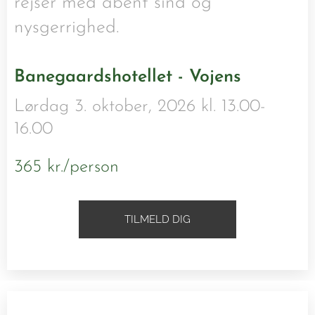
rejser med åbent sind og
nysgerrighed.
Banegaardshotellet - Vojens
Lørdag 3. oktober, 2026 kl. 13.00-
16.00
365 kr./person
TILMELD DIG