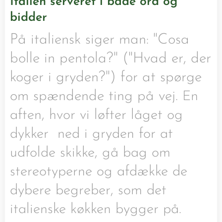
Italien serveret i både ord og
bidder
På italiensk siger man: "Cosa
bolle in pentola?" ("Hvad er, der
koger i gryden?") for at spørge
om spændende ting på vej.
n
E
aften, hvor vi løfter låget og
dykker ned i gryden for at
udfolde skikke, gå bag om
stereotyperne og afdække de
dybere begreber, som det
italienske køkken bygger på.