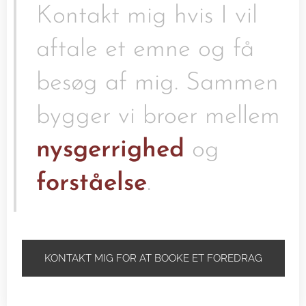
Kontakt mig hvis I vil
aftale et emne og få
besøg af mig. Sammen
bygger vi broer mellem
nysgerrighed
og
forståelse
.
KONTAKT MIG FOR AT BOOKE ET FOREDRAG