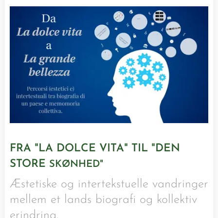
FRA "LA DOLCE VITA" TIL "DEN
STORE
SKØNHED"
Æstetiske og intertekstuelle vandringer
mellem et lands biografi og kollektiv
erindring.