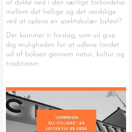
at dykke ned i den særlige forbindelse
mellem det hellige og det verdslige
ved at opleve en spektakulær byfest?
Der kommer ti forslag, som vil give
dig muligheden for at udleve landet
ud af boksen gennem natur, kultur og
traditioner.