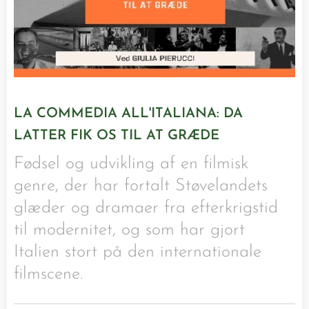
LA COMMEDIA ALL'ITALIANA: DA
LATTER FIK OS TIL AT GRÆDE
Fødsel og udvikling af en filmisk
genre, der har fortalt Støvelandets
glæder og dramaer fra efterkrigstid
til modernitet, og som har gjort
Italien stort på den internationale
filmscene.