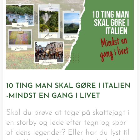
10 TING MAN SKAL GØRE I ITALIEN
-MINDST EN GANG I LIVET
Skal du prøve at tage på skattejagt i
en storby og lede efter tegn og spor
af dens legender? Eller har du lyst til