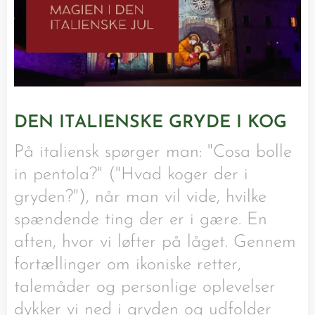
DEN ITALIENSKE GRYDE I KOG
På italiensk spørger man: "Cosa bolle
in pentola?" ("Hvad koger der i
gryden?"), når man vil vide, hvilke
spændende ting der er i gære. En
aften, hvor vi løfter på låget. Gennem
fortællinger om ikoniske retter,
talemåder og personlige oplevelser
dykker vi ned i gryden og udfolder