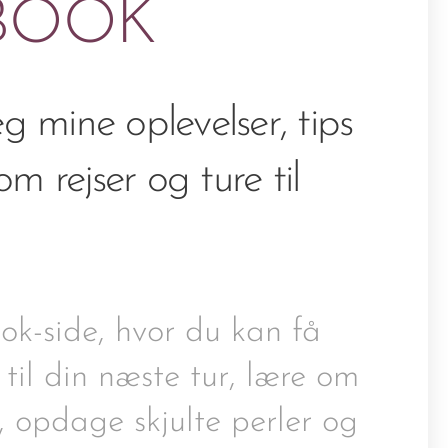
BOOK
eg mine oplevelser, tips
m rejser og ture til
k-side, hvor du kan få
 til din næste tur, lære om
r, opdage skjulte perler og