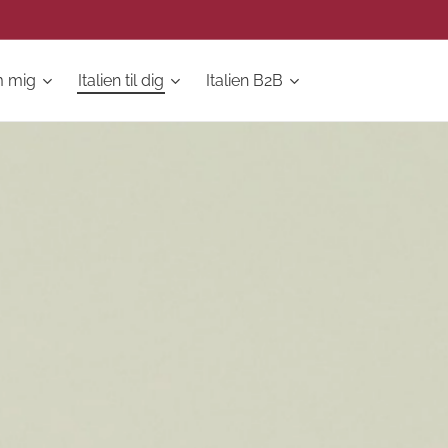
 mig
Italien til dig
Italien B2B