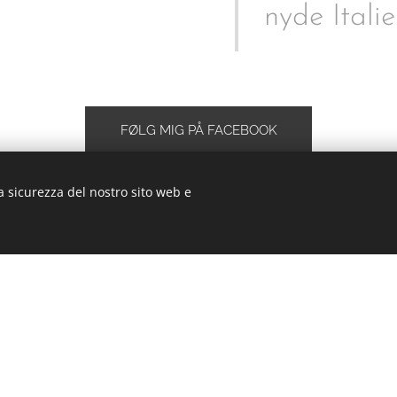
nyde Italie
FØLG MIG PÅ FACEBOOK
a sicurezza del nostro sito web e