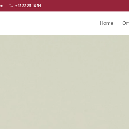
om
+45 22 25 10 54
Home
Om