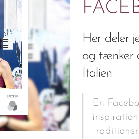
FACE
Her deler j
og tænker o
Italien
En Faceboo
inspiration
traditione