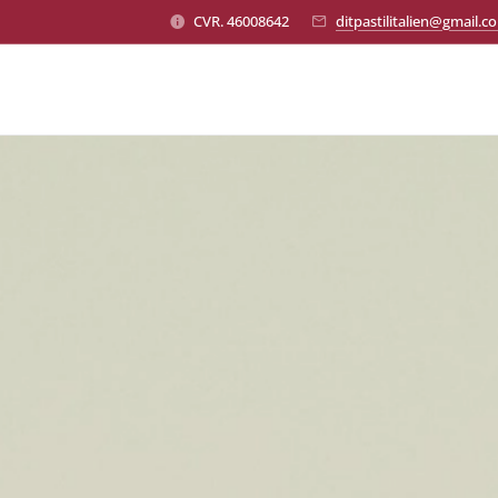
CVR. 46008642
ditpastilitalien@gmail.c