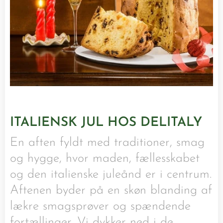
ITALIENSK JUL HOS DELITALY
En aften fyldt med traditioner, smag
og hygge, hvor maden, fællesskabet
og den italienske juleånd er i centrum.
Aftenen byder på en skøn blanding af
lækre smagsprøver og spændende
fortællinger. Vi dykker ned i de