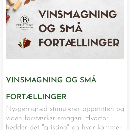
VINSMAGNING OG SMÅ
FORTÆLLINGER
Nysgerrighed stimulerer appetitten og
viden forstærker smagen. Hvorfor
hedder det "grissino" og hvor kommer