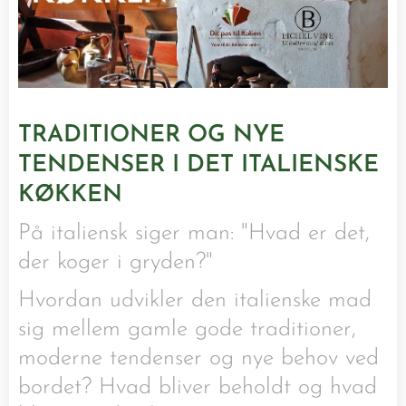
TRADITIONER OG NYE
TENDENSER I DET ITALIENSKE
KØKKEN
På italiensk siger man: "Hvad er det,
der koger i gryden?"
Hvordan udvikler den italienske mad
sig mellem gamle gode traditioner,
moderne tendenser og nye behov ved
bordet? Hvad bliver beholdt og hvad