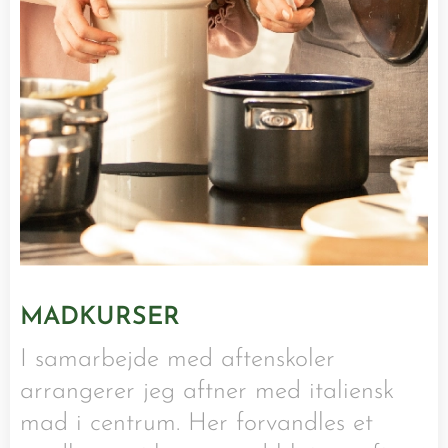
MADKURSER
I samarbejde med aftenskoler
arrangerer jeg aftner med italiensk
mad i centrum. Her forvandles et