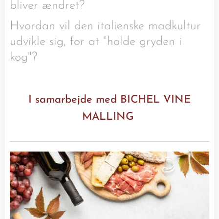
bliver ændret?
Hvordan vil den italienske madkultur
udvikle sig, for at "holde gryden i
kog"?
I samarbejde med BICHEL VINE
MALLING